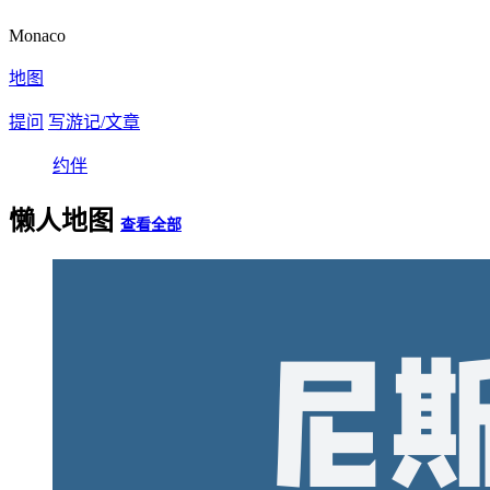
Monaco
地图
提问
写游记/文章
约伴
懒人地图
查看全部