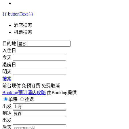
{{ buttonText }}
酒店搜索
机票搜索
目的地
入住日
今天
退房日
明天
搜索
前台现付
免预订费
免费取消
Booking预订酒店攻略
由Booking提供
单程
往返
出发
到达
出发
后天