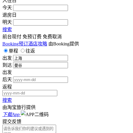
入住日
今天
退房日
明天
搜索
前台现付
免预订费
免费取消
Booking预订酒店攻略
由Booking提供
单程
往返
出发
到达
出发
后天
返程
搜索
由淘宝旅行提供
下载App
提交反馈