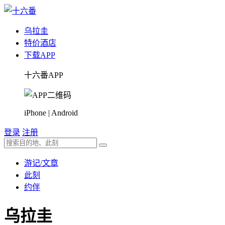
乌拉圭
特价酒店
下载APP
十六番APP
iPhone | Android
登录
注册
游记/文章
此刻
约伴
乌拉圭