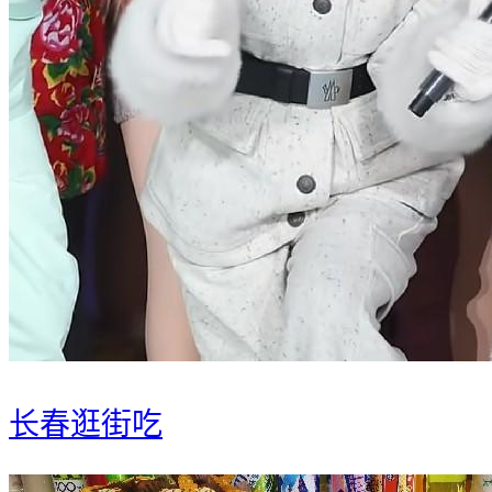
长春逛街吃