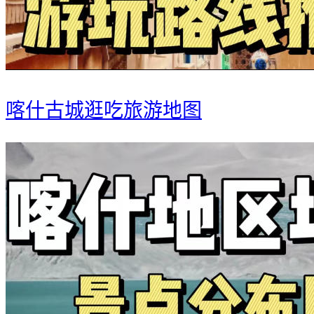
喀什古城逛吃旅游地图