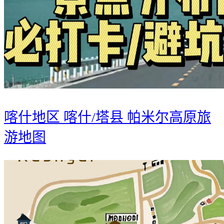
喀什地区 喀什/塔县 帕米尔高原旅
游地图