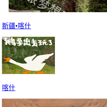
新疆•喀什
喀什