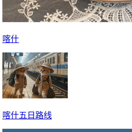
喀什
喀什五日路线