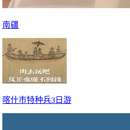
南疆
喀什市特种兵3日游