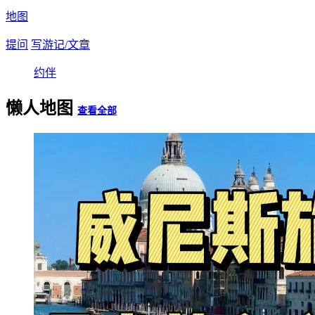
地图
提问
写游记/文章
约伴
懒人地图
查看全部