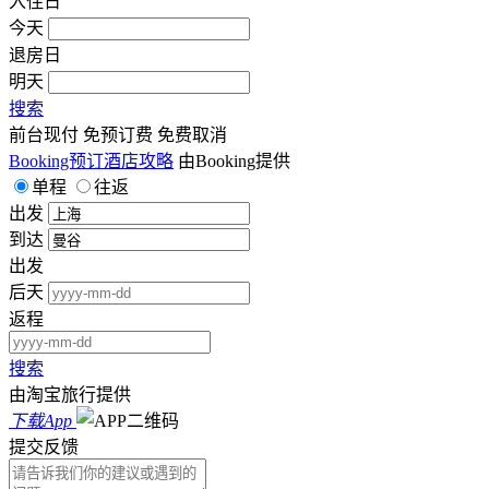
入住日
今天
退房日
明天
搜索
前台现付
免预订费
免费取消
Booking预订酒店攻略
由Booking提供
单程
往返
出发
到达
出发
后天
返程
搜索
由淘宝旅行提供
下载App
提交反馈