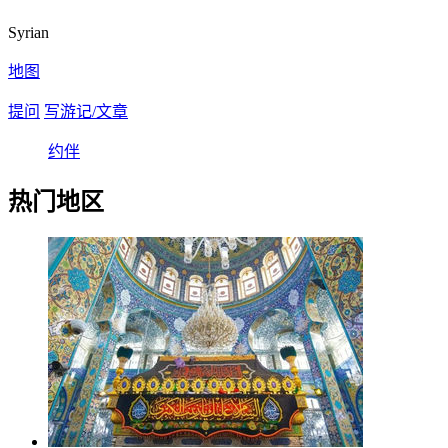
Syrian
地图
提问
写游记/文章
约伴
热门地区