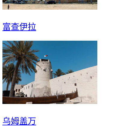
富查伊拉
乌姆盖万