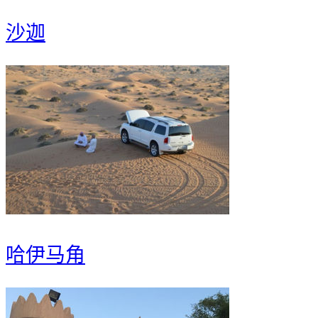
沙迦
哈伊马角