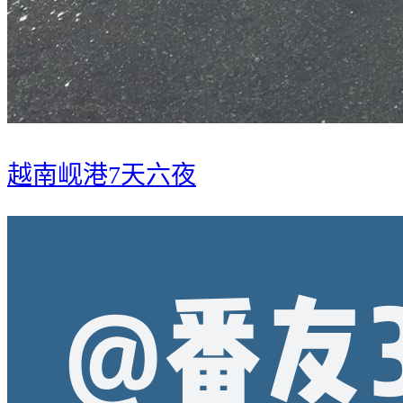
越南岘港7天六夜