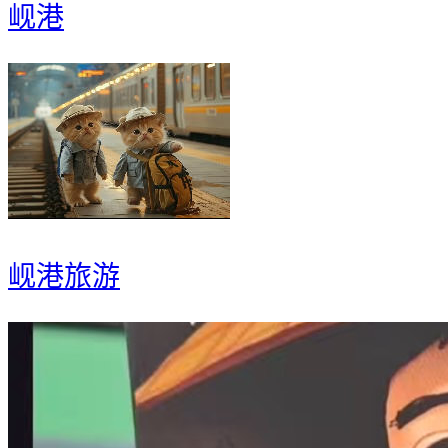
岘港
岘港旅游