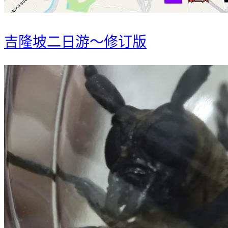
吉隆坡二日游～修订版