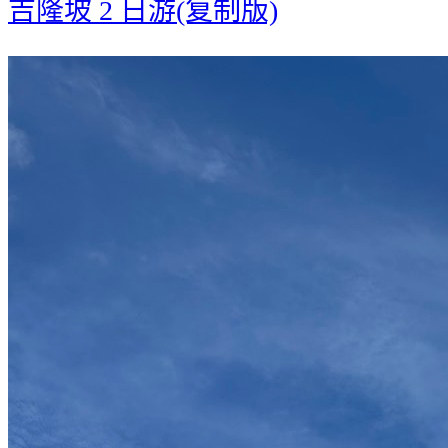
吉隆坡 2 日游(复制版)