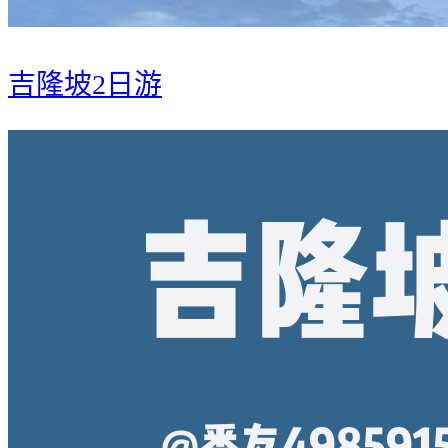
吉隆坡2日游