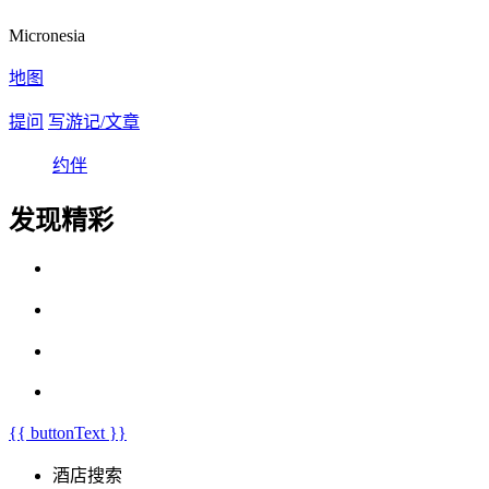
Micronesia
地图
提问
写游记/文章
约伴
发现精彩
{{ buttonText }}
酒店搜索