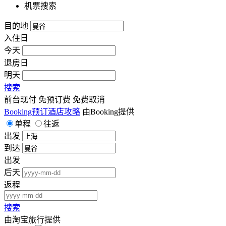
机票搜索
目的地
入住日
今天
退房日
明天
搜索
前台现付
免预订费
免费取消
Booking预订酒店攻略
由Booking提供
单程
往返
出发
到达
出发
后天
返程
搜索
由淘宝旅行提供