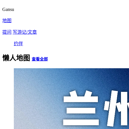
Gansu
地图
提问
写游记/文章
约伴
懒人地图
查看全部