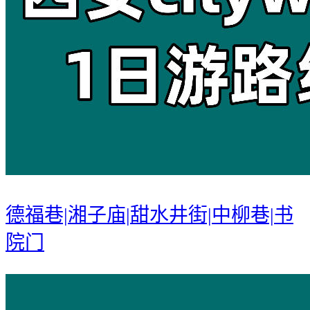
德福巷|湘子庙|甜水井街|中柳巷|书
院门