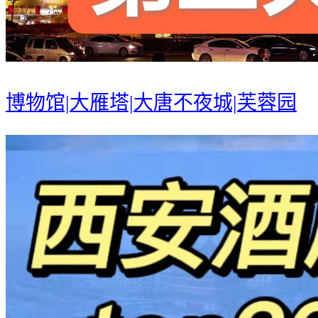
博物馆|大雁塔|大唐不夜城|芙蓉园