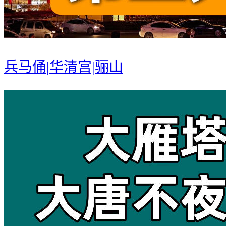
兵马俑|华清宫|骊山