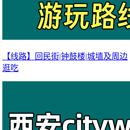
【线路】回民街|钟鼓楼|城墙及周边
逛吃