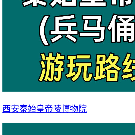
西安秦始皇帝陵博物院