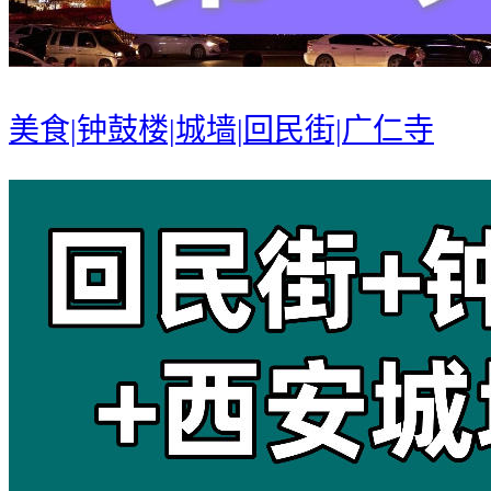
美食|钟鼓楼|城墙|回民街|广仁寺