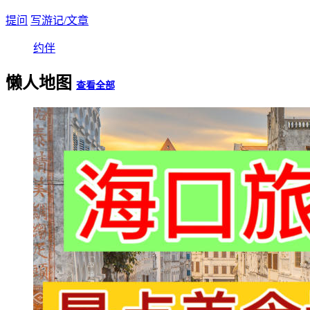
提问
写游记/文章
约伴
懒人地图
查看全部