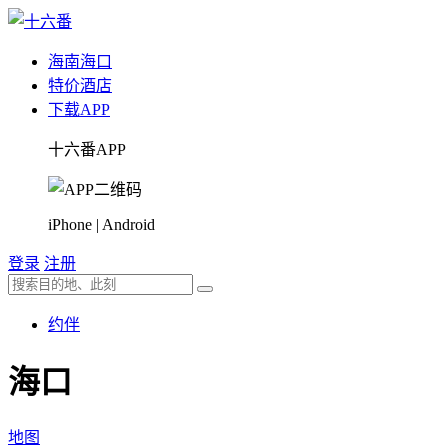
海南
海口
特价酒店
下载APP
十六番APP
iPhone | Android
登录
注册
约伴
海口
地图