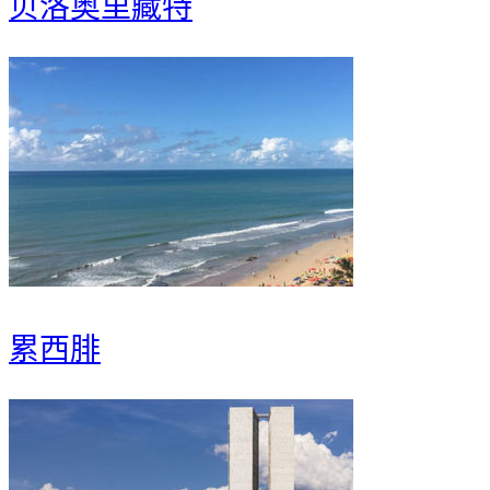
贝洛奥里藏特
累西腓