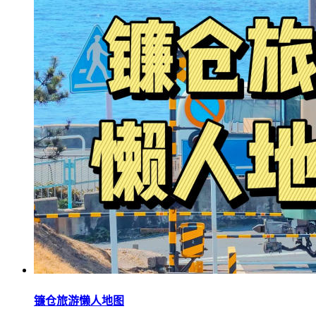
镰仓旅游懒人地图