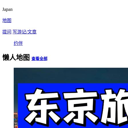
Japan
地图
提问
写游记/文章
约伴
懒人地图
查看全部